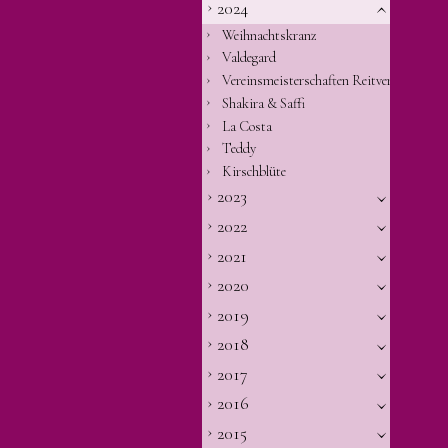
2024
Weihnachtskranz
Valdegard
Vereinsmeisterschaften Reitverein Ehnin
Shakira & Saffi
La Costa
Teddy
Kirschblüte
2023
2022
2021
2020
2019
2018
2017
2016
2015