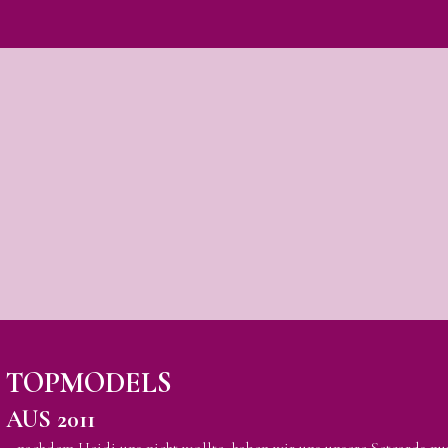
TOPMODELS
AUS 2011
...nachdem Heidi uns nicht wollte, haben wir uns unsere Setcards nun 