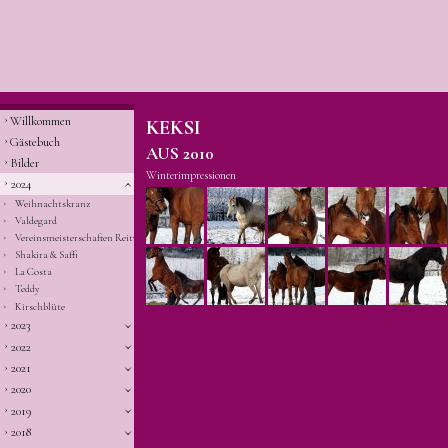
Willkommen
KEKSI
Gästebuch
AUS 2010
Bilder
Winterimpressionen
2024
Weihnachtskranz
Valdegard
Vereinsmeisterschaften Reitverein Ehningen
Shakira & Saffi
La Costa
Teddy
Kirschblüte
2023
2022
2021
2020
2019
2018